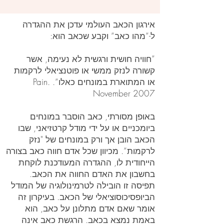
אירגון הכאב העולמי עדכן את ההגדרה
ל-“מהו כאב“ וקבע שכאב הוא:
”חוויה חושית ורגשית לא נעימה, אשר
קשורה לנזק ממשי או פוטנציאלי לרקמות
או המתוארת במונחים כאלו“. Pain.
November 2007
באופן מסורתי, כאב הוסבר במונחים
ביומכניים או על ידי מודל קרטזיאני, שבו
הכאב הובן אך ורק במונחים של "נזק
לרקמות“. מכיוון שכל אדם חווה כאב בצורה
הייחודית לו, ההגדרה המעודכנת לוקחת
בחשבון את האדם החווה את הכאב.
תפיסה זו הובילה לטרמינולוגיה של המודל
הביופסיכוסוציאלי של הכאב. בעיקרון זה
אומר שאם אדם מתלונן על כאב, הוא
באמת נמצא בכאב. הרגשת כאב אינה