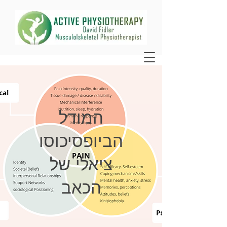
המודל
הביופסיכוסו
ציאלי של
הכאב