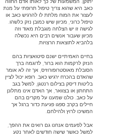
יתוקן. המשמעות של כך לאותו אדם החווה
כאב היא שהוא צריך טיפול תרופתי על מנת
לעצור את המוח מלתת לו להרגיש כאב או
טיפול כרוני, מכיוון שיש כמובן נזק כלשהו.
לגישה זו יש הצלחה מוגבלת מאוד וזה
מכיוון שעבור אנשים רבים היא נכשלה
בלהביא לתוצאות הרצויות.
בחיים האמיתיים ישנם סיטואציות בהם
הנזק לרקמות הוא ברור, לדוגמה ברך
הסובלת מאוסטרופורוזיס, אך זה לא אומר
שהאדם בהכרח ירגיש כאב. רופא יכול לציין
בליטות דיסק בצילום רנטגן, למשל בגב
התחתון או בצוואר, אך האדם אינו מתלונן
על כאב. כולנו שמענו על מקרים בהם
חיילים בקרב ספגו פגיעת כדור ברגל אך
המשיכו לרוץ ולהילחם.
אבל לפעמים אנחנו גם רואים את ההפך,
למשל כאשר שישה חודשים לאחר נקע