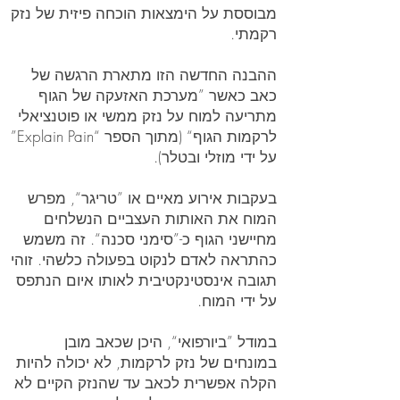
מבוססת על הימצאות הוכחה פיזית של נזק
רקמתי.
ההבנה החדשה הזו מתארת הרגשה של
כאב כאשר ”מערכת האזעקה של הגוף
מתריעה למוח על נזק ממשי או פוטנציאלי
לרקמות הגוף“ (מתוך הספר “Explain Pain”
על ידי מוזלי ובטלר).
בעקבות אירוע מאיים או ”טריגר“, מפרש
המוח את האותות העצביים הנשלחים
מחיישני הגוף כ-”סימני סכנה“. זה משמש
כהתראה לאדם לנקוט בפעולה כלשהי. זוהי
תגובה אינסטינקטיבית לאותו איום הנתפס
על ידי המוח.
במודל ”ביורפואי“, היכן שכאב מובן
במונחים של נזק לרקמות, לא יכולה להיות
הקלה אפשרית לכאב עד שהנזק הקיים לא