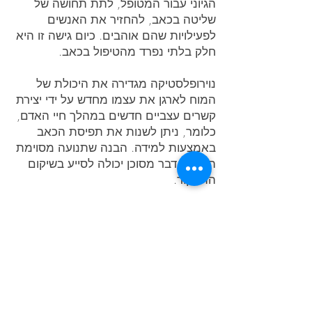
הגיוני עבור המטופל, לתת תחושה של
שליטה בכאב, להחזיר את האנשים
לפעילויות שהם אוהבים. כיום גישה זו היא
חלק בלתי נפרד מהטיפול בכאב.
נוירופלסטיקה מגדירה את היכולת של
המוח לארגן את עצמו מחדש על ידי יצירת
קשרים עצביים חדשים במהלך חיי האדם,
כלומר, ניתן לשנות את תפיסת הכאב
באמצעות למידה. הבנה שתנועה מסוימת
היא לא דבר מסוכן יכולה לסייע בשיקום
התפקוד.
באקטיב פיזיותרפיה, אנו יכולים לעזור לך
להשתמש בידע החדש הזה כדי להפחית
ולהקל בכאב שלך ולהחזיר אותך לעסוק
באותן פעילויות שחשובות לך. זה יכול
להחזיר לך את הביטחון והשליטה על הגוף
שלך ועל הכאב שלך.