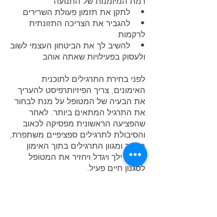
רמת המיומנות של התנועה
• לתקן את תזמון פעולת השרירים
• להגביר את הצריכה התזונתית
לרקמות
• להשיב לך את הביטחון העצמי לשוב
ולעסוק בפעילויות שאתה אוהב
לפני בחירת התרגילים לתוכנית
האימונים, צריך הפיזיותרפיסט להעריך
את הבעיה של המטופל על מנת לבחור
את התרגיל המתאים ביותר. לאחר
שהפציעה הראשונית מפסיקה לכאוב
והסיבולת לתרגילים ספציפיים משתפרת,
מספר ומגוון התרגילים בתוך האימון
הגופני ילך ויגדל ויחזיר את המטופל
לסגנון חיים פעיל.
פעילות גופנית יכולה להיות כיפית
ומהנה.